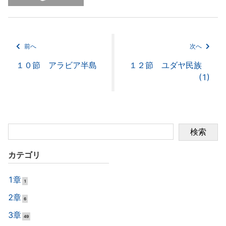
前へ
次へ
１０節 アラビア半島
１２節 ユダヤ民族
(1)
検索
カテゴリ
1章
1
2章
6
3章
49