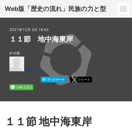
Web版「歴史の流れ」民族の力と型
1章
2021年12月 3日 16:43
１１節 地中海東岸
2章
10章
3章
わたり
4章
B!
ツイート
ブックマーク
LINEで送る
5章
6章
１１節 地中海東岸
7章