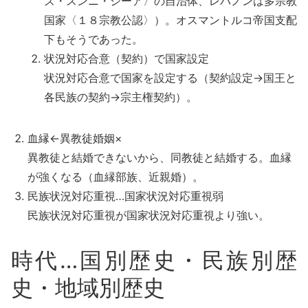
ズ・スンニ・シーア〉の自治体、レバノンは多宗教
国家〈１８宗教公認〉）。オスマントルコ帝国支配
下もそうであった。
状況対応合意（契約）で国家設定
状況対応合意で国家を設定する（契約設定→国王と
各民族の契約→宗主権契約）。
血縁←異教徒婚姻×
異教徒と結婚できないから、同教徒と結婚する。血縁
が強くなる（血縁部族、近親婚）。
民族状況対応重視…国家状況対応重視弱
民族状況対応重視が国家状況対応重視より強い。
時代…国別歴史・民族別歴
史・地域別歴史