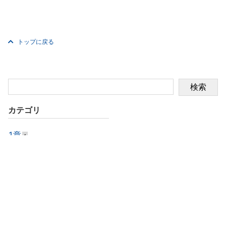
トップに戻る
検索
カテゴリ
1章
1
2章
6
3章
49
4章
38
5章
38
6章
37