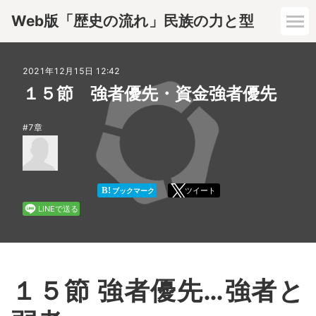
Web版「歴史の流れ」民族の力と型
1章
2021年12月15日 12:42
１５節 強者優先・資金強者優先
2章
7章
3章
4章
B!
ツイート
ブックマーク
LINEで送る
5章
6章
１５節 強者優先…強者と
7章