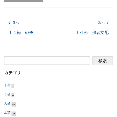
前へ
次へ
１４節 戦争
１６節 強者支配
検索
カテゴリ
1章
1
2章
6
3章
49
4章
38