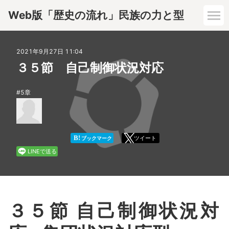
Web版「歴史の流れ」民族の力と型
1章
2021年9月27日 11:04
３５節 自己制御状況対応
2章
5章
3章
4章
B!
ツイート
ブックマーク
LINEで送る
5章
6章
３５節 自己制御状況対
7章