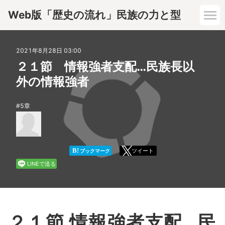
Web版「歴史の流れ」民族の力と型
1章
2021年8月28日 03:00
２１節 情報強者支配…民族長以
2章
外の情報強者
3章
5章
4章
B!
ツイート
ブックマーク
5章
LINEで送る
6章
7章
２１節 情報強者支配…民