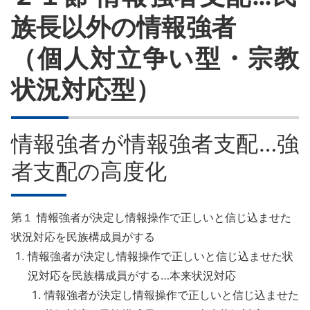
8章
族長以外の情報強者
（個人対立争い型・宗教
9章
状況対応型）
10章
11章
情報強者が情報強者支配…強
者支配の高度化
第１ 情報強者が決定し情報操作で正しいと信じ込ませた
状況対応を民族構成員がする
情報強者が決定し情報操作で正しいと信じ込ませた状
況対応を民族構成員がする…本来状況対応
情報強者が決定し情報操作で正しいと信じ込ませた