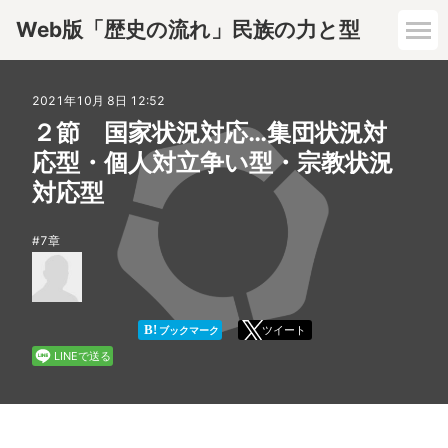
Web版「歴史の流れ」民族の力と型
1章
2021年10月 8日 12:52
２節 国家状況対応…集団状況対
2章
応型・個人対立争い型・宗教状況
対応型
3章
7章
4章
5章
B!
ツイート
ブックマーク
LINEで送る
6章
7章