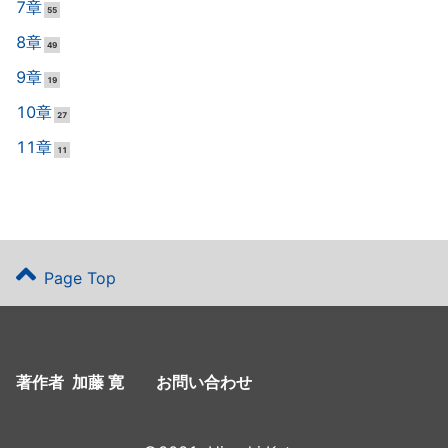
7章
55
8章
49
9章
19
10章
27
11章
11
Page Top
著作者 加藤 寛
お問い合わせ