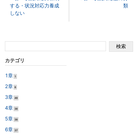
する・状況対応力養成
類
しない
検索
カテゴリ
1章
1
2章
6
3章
49
4章
38
5章
38
6章
37