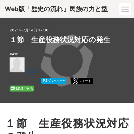
Web版「歴史の流れ」民族の力と型
1章
2021年7月14日 17:00
１節 生産役務状況対応の発生
2章
4章
3章
わたり
4章
B!
ツイート
ブックマーク
LINEで送る
5章
6章
１節 生産役務状況対応
7章