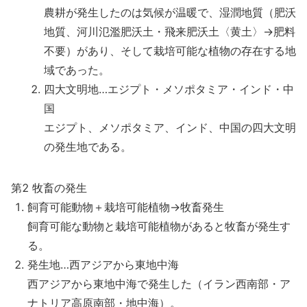
農耕が発生したのは気候が温暖で、湿潤地質（肥沃
地質、河川氾濫肥沃土・飛来肥沃土〈黄土〉→肥料
不要）があり、そして栽培可能な植物の存在する地
域であった。
四大文明地…エジプト・メソポタミア・インド・中
国
エジプト、メソポタミア、インド、中国の四大文明
の発生地である。
第2 牧畜の発生
飼育可能動物＋栽培可能植物→牧畜発生
飼育可能な動物と栽培可能植物があると牧畜が発生す
る。
発生地…西アジアから東地中海
西アジアから東地中海で発生した（イラン西南部・ア
ナトリア高原南部・地中海）。